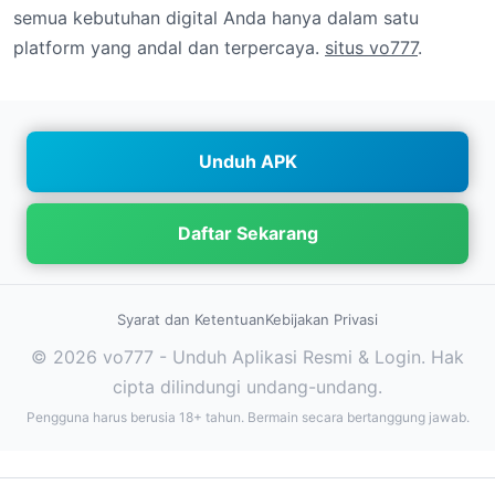
semua kebutuhan digital Anda hanya dalam satu
platform yang andal dan terpercaya.
situs vo777
.
Unduh APK
Daftar Sekarang
Syarat dan Ketentuan
Kebijakan Privasi
© 2026 vo777 - Unduh Aplikasi Resmi & Login. Hak
cipta dilindungi undang-undang.
Pengguna harus berusia 18+ tahun. Bermain secara bertanggung jawab.