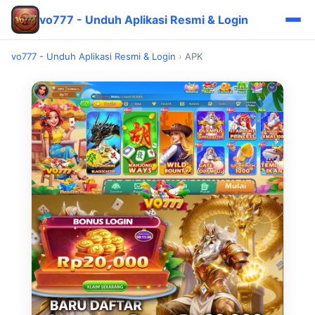
vo777 - Unduh Aplikasi Resmi & Login
vo777 - Unduh Aplikasi Resmi & Login
›
APK