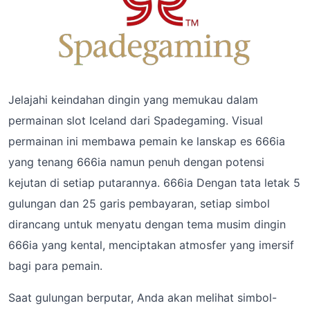
Jelajahi keindahan dingin yang memukau dalam
permainan slot Iceland dari Spadegaming. Visual
permainan ini membawa pemain ke lanskap es 666ia
yang tenang 666ia namun penuh dengan potensi
kejutan di setiap putarannya. 666ia Dengan tata letak 5
gulungan dan 25 garis pembayaran, setiap simbol
dirancang untuk menyatu dengan tema musim dingin
666ia yang kental, menciptakan atmosfer yang imersif
bagi para pemain.
Saat gulungan berputar, Anda akan melihat simbol-