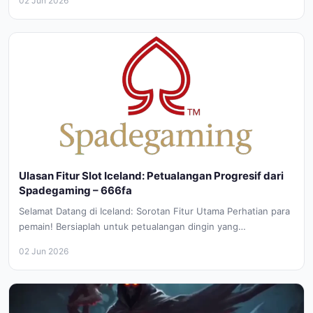
02 Jun 2026
Ulasan Fitur Slot Iceland: Petualangan Progresif dari
Spadegaming – 666fa
Selamat Datang di Iceland: Sorotan Fitur Utama Perhatian para
pemain! Bersiaplah untuk petualangan dingin yang
mendebarkan 666fa di slot Iceland....
02 Jun 2026