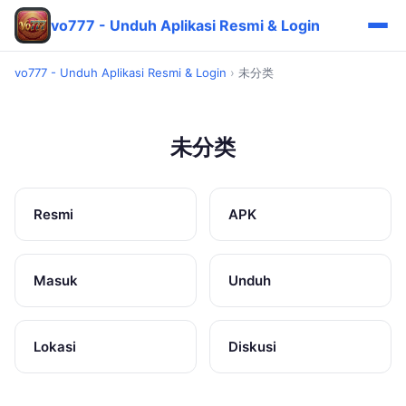
vo777 - Unduh Aplikasi Resmi & Login
vo777 - Unduh Aplikasi Resmi & Login
›
未分类
未分类
Resmi
APK
Masuk
Unduh
Lokasi
Diskusi